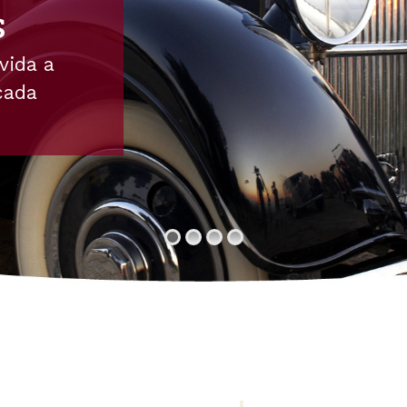
s
vida a
cada