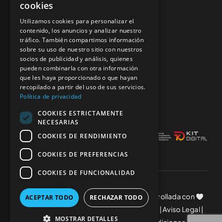
cookies
93 491 52 42
Utilizamos cookies para personalizar el
Servicios
contenido, los anuncios y analizar nuestro
tráfico. También compartimos información
francesc@palaucars.es
sobre su uso de nuestro sitio con nuestros
Tienda Online
socios de publicidad y análisis, quienes
pueden combinarla con otra información
¿Dónde estamos?
que les haya proporcionado o que hayan
recopilado a partir del uso de sus servicios.
c/ Narcís Monturiol 62,
Contacto
Política de privacidad
08970 Sant Joan Despí (Barcelona)
COOKIES ESTRICTAMENTE
NECESARIAS
COOKIES DE RENDIMIENTO
COOKIES DE PREFERENCIAS
COOKIES DE FUNCIONALIDAD
© Copyright 2025 Palau Cars • Web desarrollada con
ACEPTAR TODO
RECHAZAR TODO
por
CompsaOnline
|
Política de Privacidad
|
Aviso Legal
|
MOSTRAR DETALLES