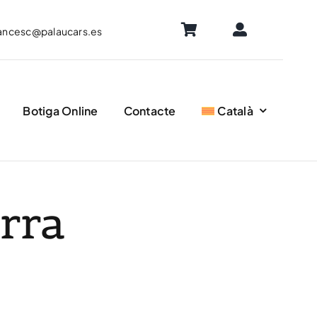
ancesc@palaucars.es
Botiga Online
Contacte
Català
rra