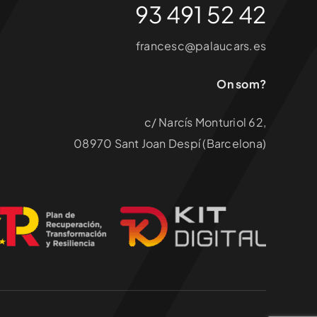
93 491 52 42
francesc@palaucars.es
On som?
c/ Narcís Monturiol 62,
08970 Sant Joan Despí (Barcelona)