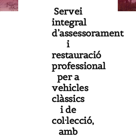
Servei
integral
d’assessorament
i
restauració
professional
per a
vehicles
clàssics
i de
col·lecció,
amb