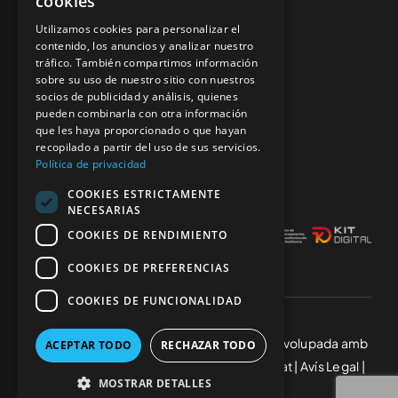
cookies
93 491 52 42
Utilizamos cookies para personalizar el
contenido, los anuncios y analizar nuestro
Botiga Online
francesc@palaucars.es
tráfico. También compartimos información
sobre su uso de nuestro sitio con nuestros
socios de publicidad y análisis, quienes
On som?
Contacte
pueden combinarla con otra información
que les haya proporcionado o que hayan
recopilado a partir del uso de sus servicios.
c/ Narcís Monturiol 62,
Política de privacidad
08970 Sant Joan Despí (Barcelona)
COOKIES ESTRICTAMENTE
NECESARIAS
COOKIES DE RENDIMIENTO
COOKIES DE PREFERENCIAS
COOKIES DE FUNCIONALIDAD
© Copyright 2025 Palau Cars • Web desenvolupada amb
ACEPTAR TODO
RECHAZAR TODO
per
CompsaOnline
|
Política de Privacitat
|
Avís Legal
|
MOSTRAR DETALLES
Política de Cookies