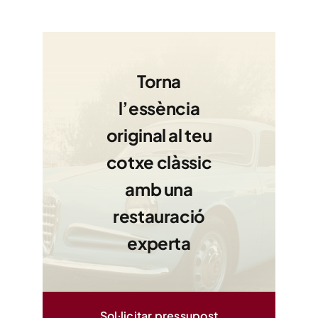
Torna
l’essència
original al teu
cotxe clàssic
amb una
restauració
experta
Sol·licitar pressupost