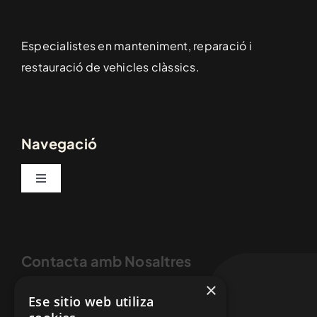
Especialistes en manteniment, reparació i
restauració de vehicles clàssics.
Navegació
Toggle
Navigation
Inici
Contacta amb Nosaltres
Vehicles
×
Ese sitio web utiliza
Serveis