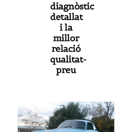
diagnòstic
detallat
i la
millor
relació
qualitat-
preu