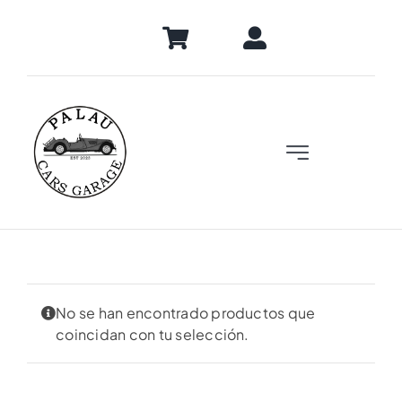
Skip
to
content
Toggle
Navigation
Inicio
Vehículos
No se han encontrado productos que
Servicios
coincidan con tu selección.
Tienda Online