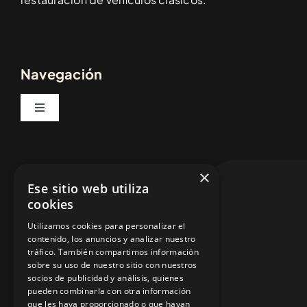
Navegación
Toggle
Navigation
Inicio
Contáctenos
×
Ese sitio web utiliza
Vehículos
cookies
93 491 52 42
Utilizamos cookies para personalizar el
Servicios
contenido, los anuncios y analizar nuestro
tráfico. También compartimos información
francesc@palaucars.es
sobre su uso de nuestro sitio con nuestros
Tienda Online
socios de publicidad y análisis, quienes
pueden combinarla con otra información
¿Dónde estamos?
que les haya proporcionado o que hayan