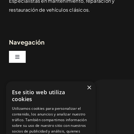
Especialistas en mantenimiento, reparación y
restauración de vehículos clásicos.
Navegación
Toggle
Navigation
Inicio
Contáctenos
×
Ese sitio web utiliza
Vehículos
cookies
93 491 52 42
Utilizamos cookies para personalizar el
Servicios
contenido, los anuncios y analizar nuestro
tráfico. También compartimos información
francesc@palaucars.es
sobre su uso de nuestro sitio con nuestros
Tienda Online
socios de publicidad y análisis, quienes