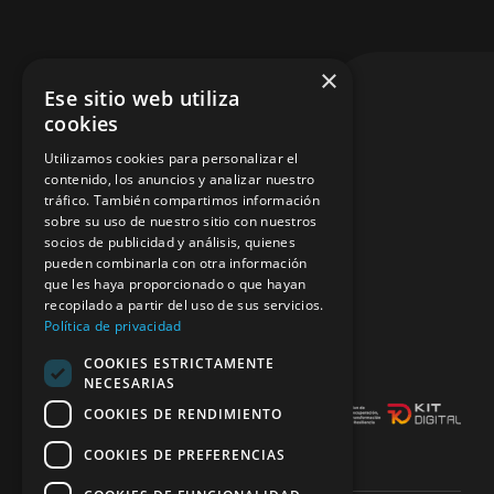
Navigation
Inicio
Contáctenos
×
Ese sitio web utiliza
Vehículos
cookies
93 491 52 42
Utilizamos cookies para personalizar el
Servicios
contenido, los anuncios y analizar nuestro
tráfico. También compartimos información
francesc@palaucars.es
sobre su uso de nuestro sitio con nuestros
Tienda Online
socios de publicidad y análisis, quienes
pueden combinarla con otra información
¿Dónde estamos?
que les haya proporcionado o que hayan
recopilado a partir del uso de sus servicios.
c/ Narcís Monturiol 62,
Contacto
Política de privacidad
08970 Sant Joan Despí (Barcelona)
COOKIES ESTRICTAMENTE
NECESARIAS
COOKIES DE RENDIMIENTO
COOKIES DE PREFERENCIAS